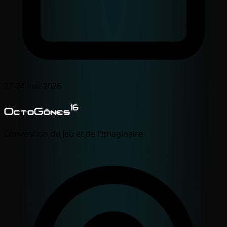
22-24 mai 2026
16
OctoGônes
Convention du Jeu et de l'Imaginaire