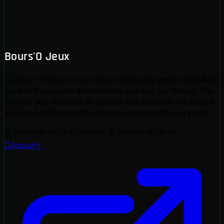
Bours'O Jeux
La Bours'O Jeux est un espace dédié à la vente de jeux de
société d'occasion directement au cœur du festival. Elle
permet aux visiteurs de donner une seconde vie à leurs
jeux tout en finançant l'achat de nouveautés sur place.
♻️
Seconde vie
🎲
Occasion
💰
Bonnes affaires
Découvrir