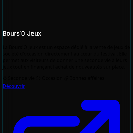
Bours'O Jeux
La Bours'O Jeux est un espace dédié à la vente de jeux de
société d'occasion directement au cœur du festival. Elle
permet aux visiteurs de donner une seconde vie à leurs
jeux tout en finançant l'achat de nouveautés sur place.
♻️
Seconde vie
🎲
Occasion
💰
Bonnes affaires
Découvrir