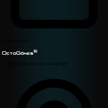
22-24 mai 2026
16
OctoGônes
Convention du Jeu et de l'Imaginaire