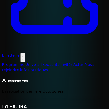
Billetterie
Programme
Univers
Exposants
Invités
Actus
Nous
rejoindre
Infos pratiques
À propos
L'association derrière OctoGônes
La FAJIRA