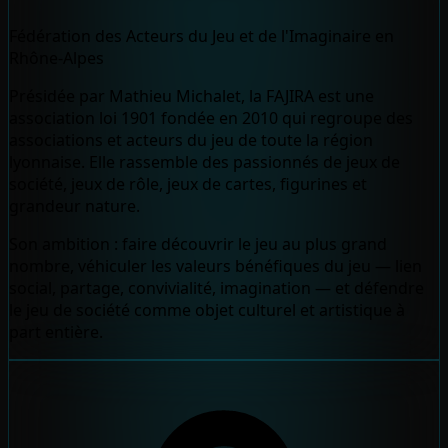
Fédération des Acteurs du Jeu et de l'Imaginaire en
Rhône-Alpes
Présidée par Mathieu Michalet, la FAJIRA est une
association loi 1901 fondée en 2010 qui regroupe des
associations et acteurs du jeu de toute la région
lyonnaise. Elle rassemble des passionnés de jeux de
société, jeux de rôle, jeux de cartes, figurines et
grandeur nature.
Son ambition : faire découvrir le jeu au plus grand
nombre, véhiculer les valeurs bénéfiques du jeu — lien
social, partage, convivialité, imagination — et défendre
le jeu de société comme objet culturel et artistique à
part entière.