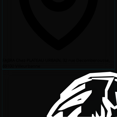
FAJIRA Chez PLATEAU URBAIN, 32 rue Decomberousse,
69100 Villeurbanne