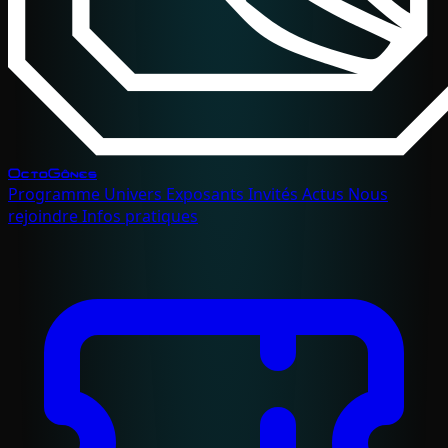
OctoGônes
Programme
Univers
Exposants
Invités
Actus
Nous
rejoindre
Infos pratiques