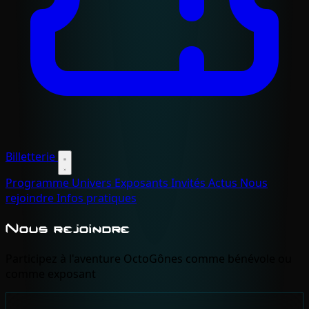
Billetterie
Programme
Univers
Exposants
Invités
Actus
Nous
rejoindre
Infos pratiques
Nous rejoindre
Participez à l'aventure OctoGônes comme bénévole ou
comme exposant