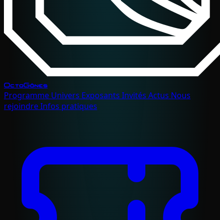
OctoGônes
Programme
Univers
Exposants
Invités
Actus
Nous
rejoindre
Infos pratiques