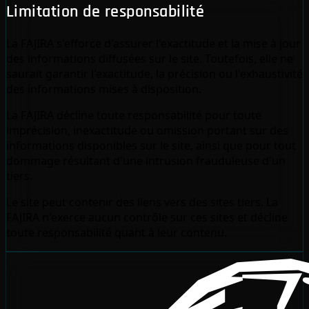
Limitation de responsabilité
La FAJIRA s'efforce d'assurer l'exactitude et la mise à jour
des informations diffusées sur le site. Toutefois, elle ne
saurait garantir l'exactitude, la précision ou l'exhaustivité
des informations mises à disposition.
La FAJIRA décline toute responsabilité pour toute
imprécision, inexactitude ou omission portant sur des
informations disponibles sur le site, ainsi que pour tout
dommage résultant d'une intrusion frauduleuse d'un
tiers.
Le site peut contenir des liens vers des sites tiers. La
FAJIRA n'exerce aucun contrôle sur ces sites et décline
toute responsabilité quant à leur contenu.