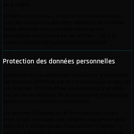
de la FAJIRA.
Le nom « OctoGônes », le logo et les visuels associés
sont des marques ou éléments distinctifs de la FAJIRA.
Toute utilisation non autorisée constitue une
contrefaçon sanctionnée par les articles L.335-2 et
suivants du Code de la propriété intellectuelle.
Protection des données personnelles
Conformément au Règlement Général sur la Protection
des Données (RGPD) et à la loi « Informatique et Libertés
» du 6 janvier 1978 modifiée, vous disposez d'un droit
d'accès, de rectification, de suppression et d'opposition
concernant vos données personnelles.
Les données collectées via le formulaire de contact
(nom, email, message) sont utilisées uniquement pour
répondre à vos demandes. Elles ne sont ni cédées, ni
vendues à des tiers et sont conservées pour la durée