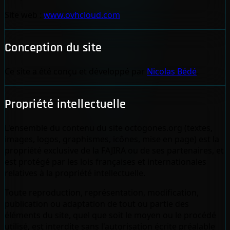
Site web :
www.ovhcloud.com
Conception du site
Ce site a été conçu et développé par
Nicolas Bédé
.
Propriété intellectuelle
L'ensemble du contenu du site octogones.org (textes,
images, logos, graphismes, icônes, mise en page) est la
propriété exclusive de la FAJIRA ou de ses partenaires, et
est protégé par les lois françaises et internationales
relatives à la propriété intellectuelle.
Toute reproduction, représentation, modification,
publication ou adaptation de tout ou partie des
éléments du site, quel que soit le moyen ou le procédé
utilisé, est interdite sans l'autorisation écrite préalable