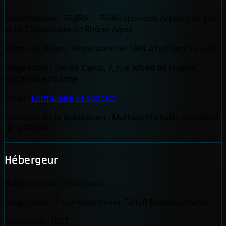
Raison sociale :
FAJIRA — Fédération des Acteurs du Jeu
et de l'Imaginaire en Rhône-Alpes
Forme juridique :
Association loi 1901 à but non-lucratif
Siège social :
Bel-Air Camp, 7, rue Alfred de Musset,
69100 Villeurbanne
Email :
Formulaire de contact
Directeur de la publication :
Mathieu Michalet, président
de la FAJIRA
Hébergeur
Raison sociale :
OVHcloud
Siège social :
2 rue Kellermann, 59100 Roubaix, France
Téléphone :
1007