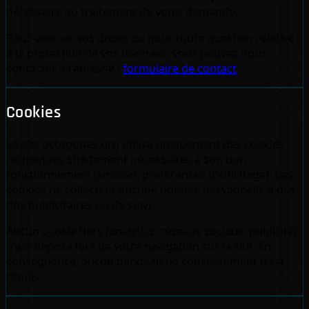
nécessaire au traitement de votre demande.
Pour exercer vos droits ou pour toute question relative
à la protection de vos données, vous pouvez nous
contacter à l'adresse :
formulaire de contact
.
Cookies
Le site octogones.org utilise uniquement des cookies
techniques strictement nécessaires à son bon
fonctionnement (session, préférences d'affichage). Ces
cookies ne collectent aucune donnée personnelle à des
fins publicitaires ou de suivi.
Aucun cookie tiers (analytics, réseaux sociaux, publicité)
n'est déposé lors de votre navigation sur le site. En
conséquence, aucun bandeau de consentement n'est
requis.