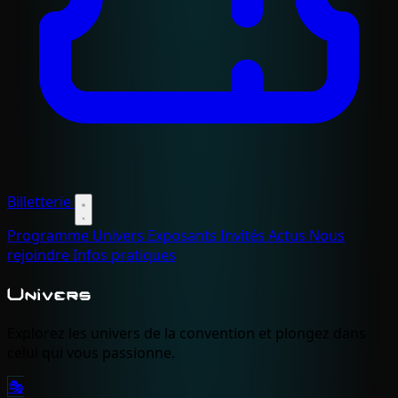
Billetterie
Programme
Univers
Exposants
Invités
Actus
Nous
rejoindre
Infos pratiques
Univers
Explorez les univers de la convention et plongez dans
celui qui vous passionne.
🎭