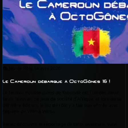
🎭
Jeu de Rôle
14 avril 2026
Le Cameroun débarque à OctoGônes 16 !
Le festival Pousse-pions de Yaoundé est l'un des deux
seuls festivals de jeux de société d'Afrique, et lors de sa
dernière édition, le jeu de rôle y a fait son entrée avec
l'équipe de Vltima Verba.
Venez découvrir le reportage de cette aventure, suivi