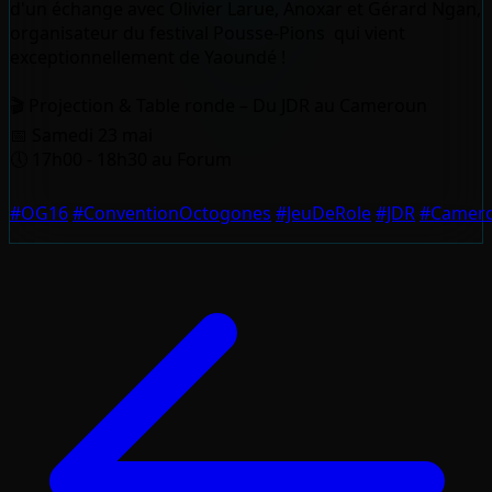
d'un échange avec Olivier Larue, Anoxar et Gérard Ngan,
organisateur du festival Pousse-Pions qui vient
exceptionnellement de Yaoundé !
🎬 Projection & Table ronde – Du JDR au Cameroun
📅 Samedi 23 mai
🕔 17h00 - 18h30 au Forum
#OG16
#ConventionOctogones
#JeuDeRole
#JDR
#Camer