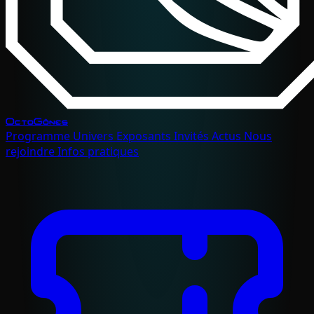
OctoGônes
Programme
Univers
Exposants
Invités
Actus
Nous
rejoindre
Infos pratiques