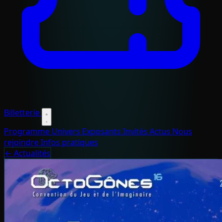
Billetterie
Programme
Univers
Exposants
Invités
Actus
Nous
rejoindre
Infos pratiques
← Actualités