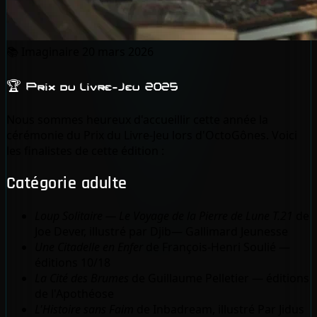
📚
Imaginaire
20 mars 2026
🏆 Prix du Livre-Jeu 2025
Nous sommes heureux d'accueillir cette année la
cérémonie du Prix du Livre-Jeu lors d'OctoGônes. Voici
les finalistes de cette édition :
Catégorie adulte
Loup Solitaire — Le Voyage de la Pierre de Lune T.21
de
Joe Dever, illustré par Djib— Gallimard Jeunesse
Une Citadelle en Enfer
de François-Henri Soulié —
éditions 10/18
La Cité des Brumes
de Guillaume Pelletier — éditions
de l'Apothéose
L'Histoire sans Faim
de Inbadream, illustré Par Jidus