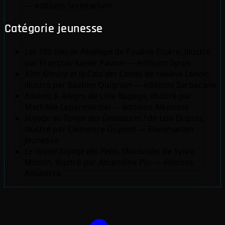
— éditions Scriptarium
Catégorie jeunesse
Les 100 Vies de Pénélope
de Pauline Éluère, illustré
par François-Xavier Pavion — éditions Syros
Kimi Kimura et la Cata des Contes
de Hélène Lenoir,
illustré par Bastien Quignon — éditions Sarbacane
Baskets & Allegro
de Lillie Bagage, illustré par
Mathilde Leparmentier— éditions Alkonost
Voyage au Temps des Dinosaures !
de Lisa Dupuis,
illustré par Clémence Dupont — Flammarion
Jeunesse
Le Grand Voyage des Petits Minuscules
de Sylvie
Misslin, illustré par Amandine Piu — éditions
Amaterra