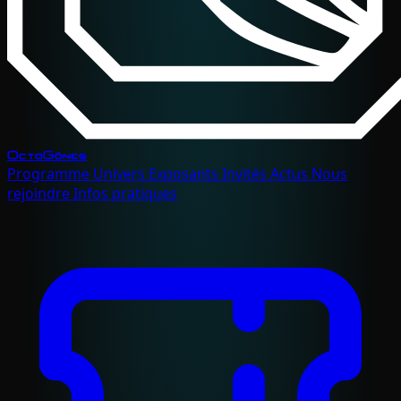
OctoGônes
Programme
Univers
Exposants
Invités
Actus
Nous
rejoindre
Infos pratiques