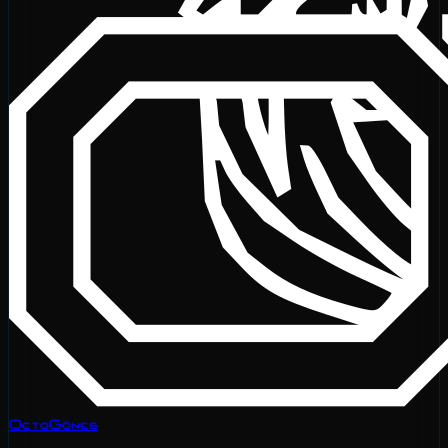
OctoGônes