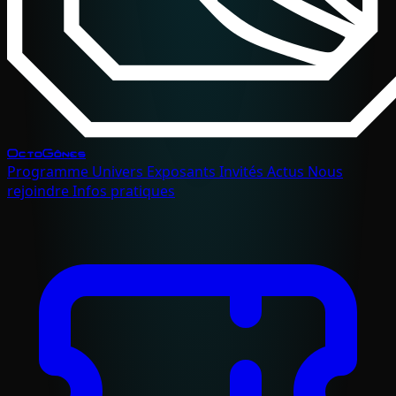
OctoGônes
Programme
Univers
Exposants
Invités
Actus
Nous
rejoindre
Infos pratiques