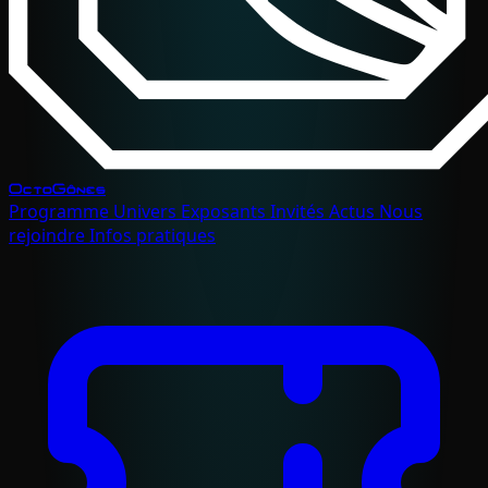
OctoGônes
Programme
Univers
Exposants
Invités
Actus
Nous
rejoindre
Infos pratiques