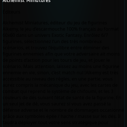
Alchemist Miniatures
Éditeurs
Alchemist Miniatures, éditeur du jeu de figurines
Alkemy, le jeu d’escarmouche 100% français au format
60x60 dans un univers Exotic Fantasy. Enrôlez 6/7
figurines, sélectionnez l’un des très nombreux
scénarios, et trouvez l’équilibre entre éliminer des
figurines ennemies afin que votre adversaire ait moins
de points d’action pour les tours de jeu, et jouer le
scénario. Mais attention, laissez au moins une figurine
ennemie en vie, sinon, c’est match nul !Alkemy est très
accessible au niveau des règles, en une partie, vous
aurez compris la mécanique du jeu, avec les cartes de
combat qui reprend le système de chifoumi, et les 3
couleurs de dés suivant l’état de santé de la figurine. En
un seul jet de dé, vous saurez si vous avez passé la
défense adverse et le nombre de dommages occasionné
grâce aux symboles épée / hache / masse sur les dés. Il
faudra déployer tout votre sens stratégique pour