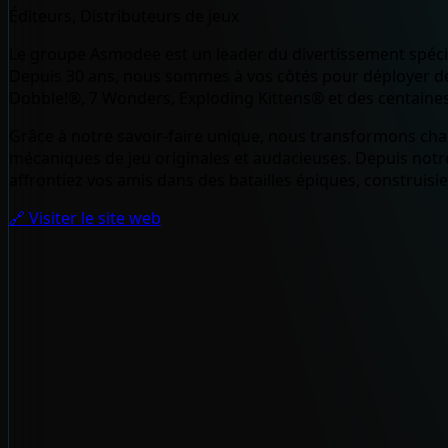
Éditeurs, Distributeurs de jeux
Le groupe Asmodee est un leader du divertissement spécial
Depuis 30 ans, nous sommes à vos côtés pour déployer des 
Dobble!®, 7 Wonders, Exploding Kittens® et des centaines
Grâce à notre savoir-faire unique, nous transformons chaq
mécaniques de jeu originales et audacieuses. Depuis notre
affrontiez vos amis dans des batailles épiques, construisi
🔗 Visiter le site web