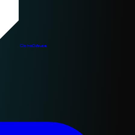
OctoGônes