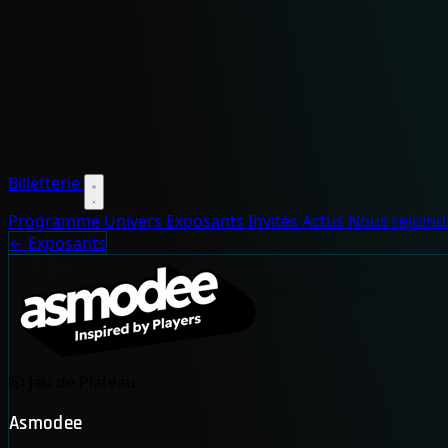
Billetterie
Programme
Univers
Exposants
Invités
Actus
Nous rejoin
← Exposants
🎲
Jeu de Plateau
Asmodee