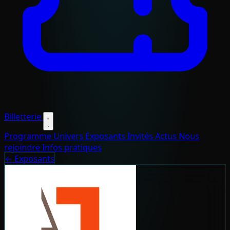
Billetterie
Programme
Univers
Exposants
Invités
Actus
Nous
rejoindre
Infos pratiques
← Exposants