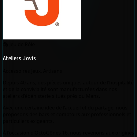
🎭
Jeu de Rôle
Ateliers Jovis
Accessoires Jeux, Artisans
Depuis 40 ans, des pièces uniques autour de l’hospitalité
et de la convivialité sont manufacturées dans nos
ateliers d’ébénisterie situés près du Mans.
Avec une certaine idée de l’accueil et du partage, nous
proposons des bars et comptoirs aux professionnels et
particuliers exigeants.
À l’occasion d’OctoGônes 16, nous revenons aux origines