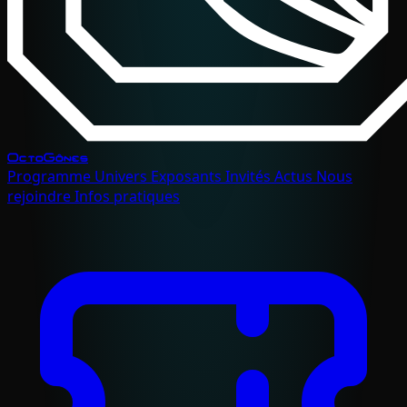
OctoGônes
Programme
Univers
Exposants
Invités
Actus
Nous
rejoindre
Infos pratiques