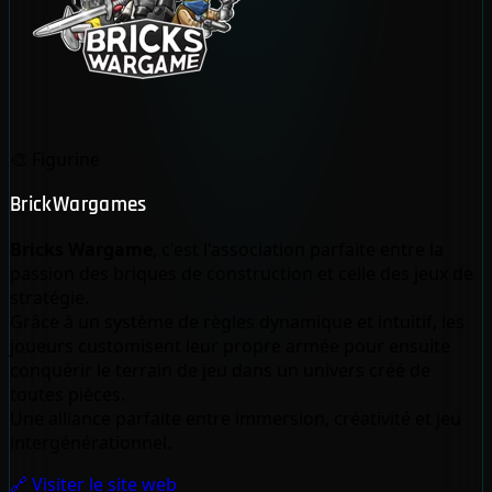
🎨
Figurine
BrickWargames
Bricks Wargame
, c'est l'association parfaite entre la
passion des briques de construction et celle des jeux de
stratégie.
Grâce à un système de règles dynamique et intuitif, les
joueurs customisent leur propre armée pour ensuite
conquérir le terrain de jeu dans un univers créé de
toutes pièces.
Une alliance parfaite entre immersion, créativité et jeu
intergénérationnel.
🔗 Visiter le site web