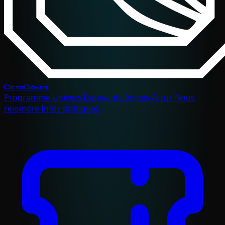
OctoGônes
Programme
Univers
Exposants
Invités
Actus
Nous
rejoindre
Infos pratiques