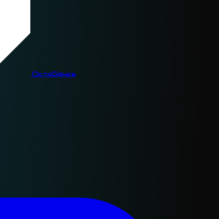
OctoGônes