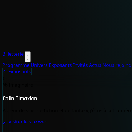
Billetterie
Programme
Univers
Exposants
Invités
Actus
Nous rejoin
← Exposants
C
📚
Imaginaire
Colin Timaxian
Auteur de science-fiction et de fantasy, j’écris à la front
🔗 Visiter le site web