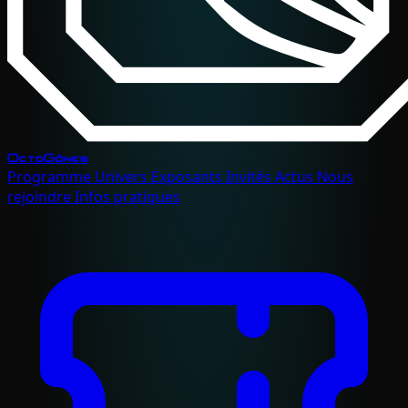
OctoGônes
Programme
Univers
Exposants
Invités
Actus
Nous
rejoindre
Infos pratiques