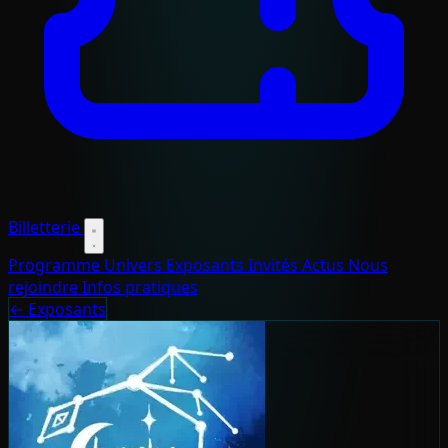
Billetterie
Programme
Univers
Exposants
Invités
Actus
Nous
rejoindre
Infos pratiques
← Exposants