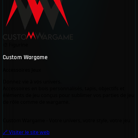
🎨
Figurine
Custom Wargame
Accessoires Jeux
Donnez vie à vos univers.
Accessoires en bois personnalisés, tapis, objectifs et
éléments de jeu conçus pour sublimer vos parties de jeu
de rôle comme de wargame.
Custom Wargame - Votre univers, votre style, votre jeu
🔗 Visiter le site web