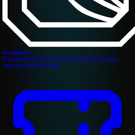
OctoGônes
Programme
Univers
Exposants
Invités
Actus
Nous
rejoindre
Infos pratiques