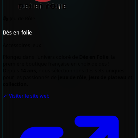
🎭
Jeu de Rôle
Dés en folie
Accessoires Jeux
Plongez dans l’univers coloré de
Dés en Folie
, la
première boutique française en choix de dés !
Depuis
14 ans
, nous sélectionnons des sets uniques
pour les passionnés de
jeux de rôle
,
jeux de plateau
et
collection
.
🔗 Visiter le site web