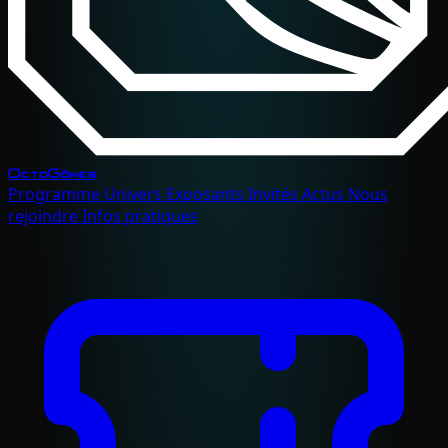
OctoGônes
Programme
Univers
Exposants
Invités
Actus
Nous
rejoindre
Infos pratiques