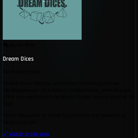
🎭
Jeu de Rôle
Dream Dices
Accessoires Jeux
Dream Dices est une application mobile lyonnaise
développée par un créateur indépendant, pensée pour
offrir une expérience de lancer de dés au plus proche du
réel.
Venez découvrir et tester l’application sur tablette, et
lancez vos dés !
🔗 Visiter le site web