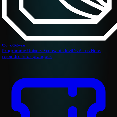
OctoGônes
Programme
Univers
Exposants
Invités
Actus
Nous
rejoindre
Infos pratiques