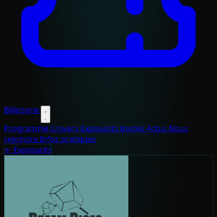
Billetterie
Programme
Univers
Exposants
Invités
Actus
Nous
rejoindre
Infos pratiques
← Exposants