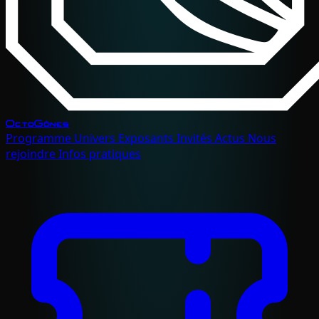
OctoGônes
Programme
Univers
Exposants
Invités
Actus
Nous
rejoindre
Infos pratiques