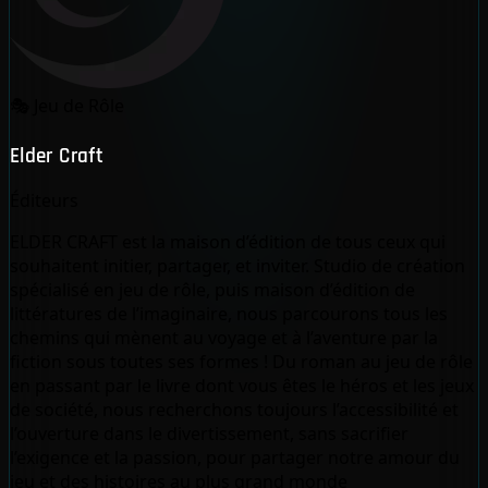
🎭
Jeu de Rôle
Elder Craft
Éditeurs
ELDER CRAFT est la maison d’édition de tous ceux qui
souhaitent initier, partager, et inviter. Studio de création
spécialisé en jeu de rôle, puis maison d’édition de
littératures de l’imaginaire, nous parcourons tous les
chemins qui mènent au voyage et à l’aventure par la
fiction sous toutes ses formes ! Du roman au jeu de rôle
en passant par le livre dont vous êtes le héros et les jeux
de société, nous recherchons toujours l’accessibilité et
l’ouverture dans le divertissement, sans sacrifier
l’exigence et la passion, pour partager notre amour du
jeu et des histoires au plus grand monde