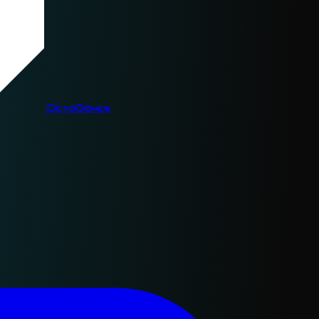
OctoGônes