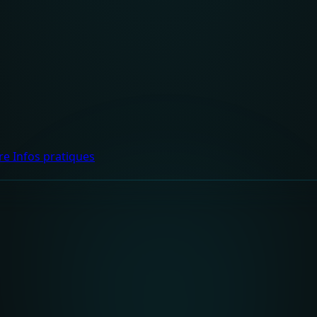
dre
Infos pratiques