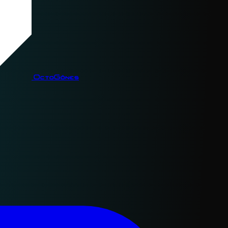
OctoGônes