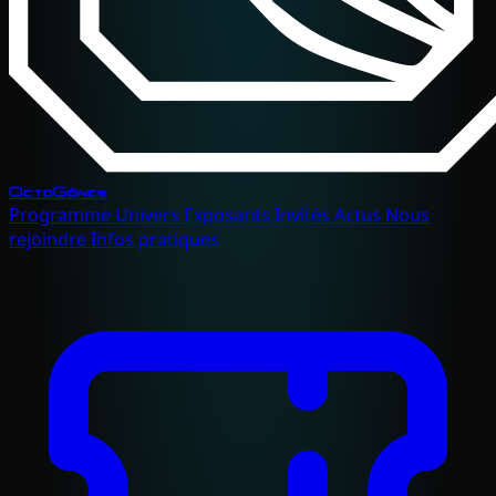
OctoGônes
Programme
Univers
Exposants
Invités
Actus
Nous
rejoindre
Infos pratiques