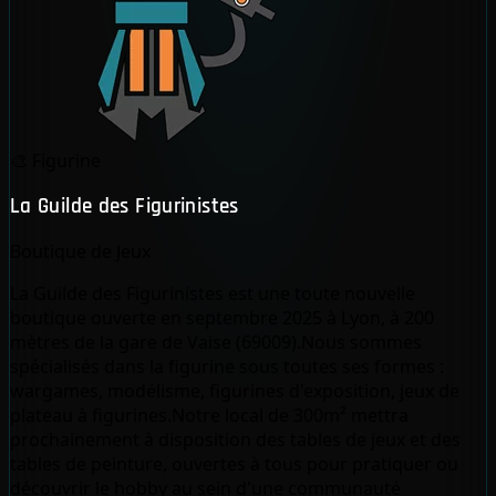
🎨
Figurine
La Guilde des Figurinistes
Boutique de Jeux
La Guilde des Figurinistes est une toute nouvelle
boutique ouverte en septembre 2025 à Lyon, à 200
mètres de la gare de Vaise (69009).Nous sommes
spécialisés dans la figurine sous toutes ses formes :
wargames, modélisme, figurines d'exposition, jeux de
plateau à figurines.Notre local de 300m² mettra
prochainement à disposition des tables de jeux et des
tables de peinture, ouvertes à tous pour pratiquer ou
découvrir le hobby au sein d'une communauté