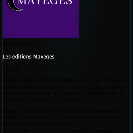
📚
Imaginaire
Les éditions Mayeges
Éditeurs
Maison d’édition indépendante grenobloise, fondée en
octobre 2024 par Stella-Marie Ze, spécialisée dans les
littératures de l’imaginaire, avec pour thématiques : la
diaspora et les peuples autochtones.
Margaux Salliot, autrice de La Geste de Croce et de
Ronces sera également présente sous réserve que le
livre soit imprimé avant le salon.
Née en 1996 à Toulouse, Margaux Salliot a toujours