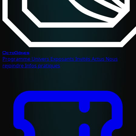
OctoGônes
Programme
Univers
Exposants
Invités
Actus
Nous
rejoindre
Infos pratiques