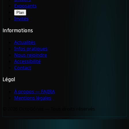
Exposants
Plan
Invités
Informations
Actualités
Infos pratiques
Nous rejoindre
Accessibilité
Contact
Légal
À propos — FAJIRA
Mentions légales
© 2026 OctoGônes — Tous droits réservés