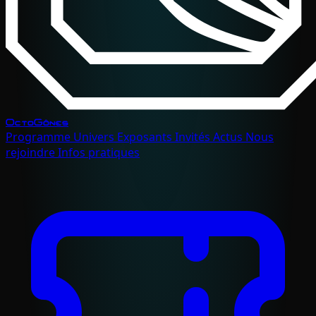
OctoGônes
Programme
Univers
Exposants
Invités
Actus
Nous
rejoindre
Infos pratiques