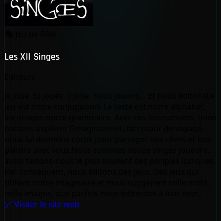
🎭
Jeu de Rôle
Les XII Singes
Éditeurs
Je joue, tu joues, il joue, nous jouons… Et nous éditonsLe
jeu est notre conjugaison. Le texte est notre alphabet,
les images notre grammaire. Avec ces instruments, nous
partons explorer l’imaginaire et, de retour de voyage,
nous lui donnons corps pour partager nos rêves et nos
plaisirs avec vous.Nous sommes douze singes joueurs,
aussi faisons-nous le plus souvent des périples ludiques.
Par conséquent, nous éditons des jeux. Des jeux qui
titillent notre imaginaire et nous suggèrent mille mots,
mille images, que parfois nous éditerons à leur tour...
🔗 Visiter le site web