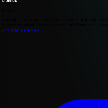
Libellud
Éditeurs
Chez Libellud, il nous tient à cœur de vous proposer à la 
de prendre plaisir à les jouer entre amis. Découvrez sans p
🔗 Visiter le site web