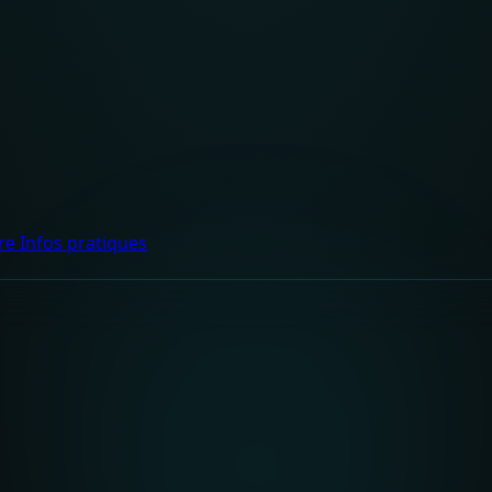
dre
Infos pratiques