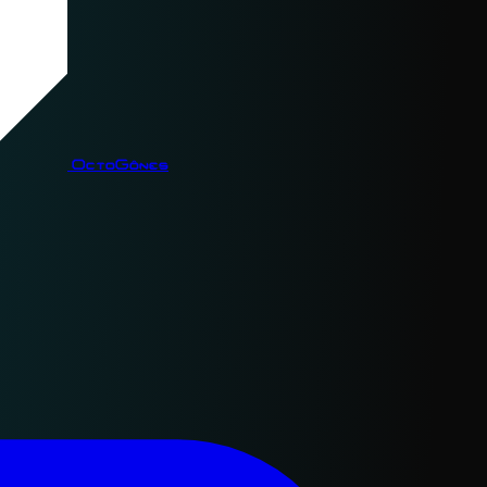
OctoGônes