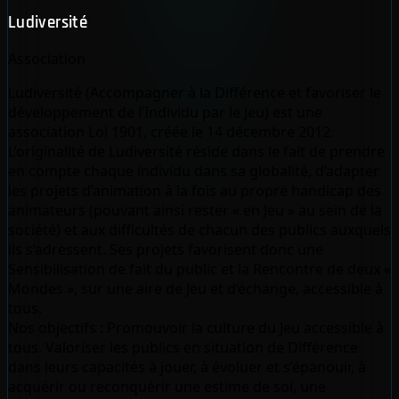
Ludiversité
Association
Ludiversité (Accompagner à la Différence et favoriser le
développement de l’Individu par le Jeu) est une
association Loi 1901, créée le 14 décembre 2012.
L’originalité de Ludiversité réside dans le fait de prendre
en compte chaque individu dans sa globalité, d’adapter
les projets d’animation à la fois au propre handicap des
animateurs (pouvant ainsi rester « en Jeu » au sein de la
société) et aux difficultés de chacun des publics auxquels
ils s’adressent. Ses projets favorisent donc une
Sensibilisation de fait du public et la Rencontre de deux «
Mondes », sur une aire de Jeu et d’échange, accessible à
tous.
Nos objectifs : Promouvoir la culture du Jeu accessible à
tous. Valoriser les publics en situation de Différence
dans leurs capacités à jouer, à évoluer et s’épanouir, à
acquérir ou reconquérir une estime de soi, une