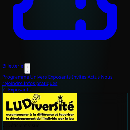
Billetterie
Programme
Univers
Exposants
Invités
Actus
Nous
rejoindre
Infos pratiques
← Exposants
⠿
Déficient visuel