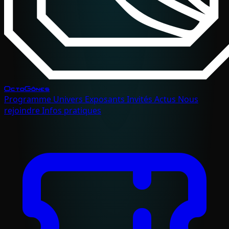
OctoGônes
Programme
Univers
Exposants
Invités
Actus
Nous
rejoindre
Infos pratiques