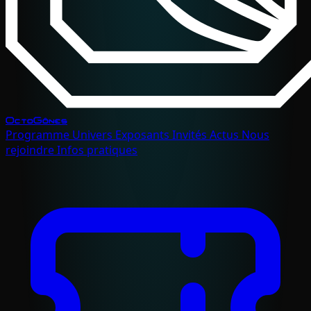
OctoGônes
Programme
Univers
Exposants
Invités
Actus
Nous
rejoindre
Infos pratiques