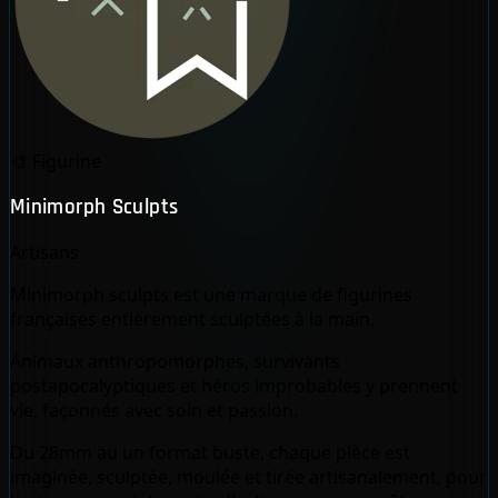
🎨
Figurine
Minimorph Sculpts
Artisans
Minimorph sculpts est une marque de figurines
françaises entièrement sculptées à la main.
Animaux anthropomorphes, survivants
postapocalyptiques et héros improbables y prennent
vie, façonnés avec soin et passion.
Du 28mm au un format buste, chaque pièce est
imaginée, sculptée, moulée et tirée artisanalement, pour