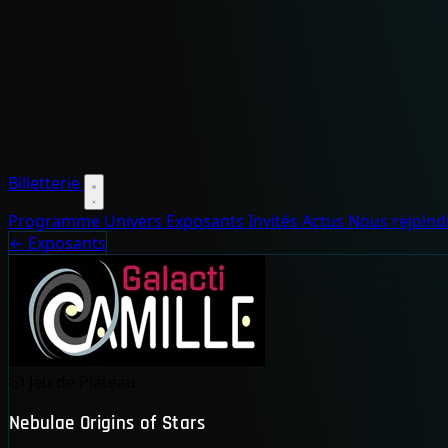
Billetterie
Programme
Univers
Exposants
Invités
Actus
Nous rejoin
← Exposants
🎲
Jeu de Plateau
Nebulae Origins of Stars