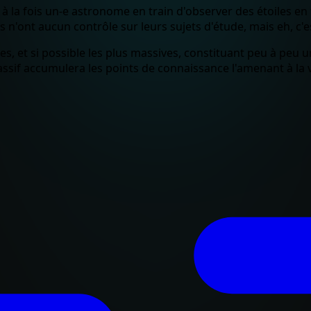
 la fois un-e astronome en train d'observer des étoiles en f
 n'ont aucun contrôle sur leurs sujets d'étude, mais eh, c'es
tes, et si possible les plus massives, constituant peu à peu
 massif accumulera les points de connaissance l'amenant à la 