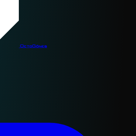
OctoGônes