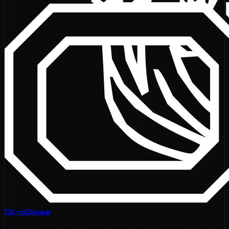
OctoGônes