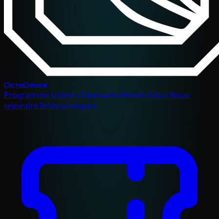
OctoGônes
Programme
Univers
Exposants
Invités
Actus
Nous
rejoindre
Infos pratiques