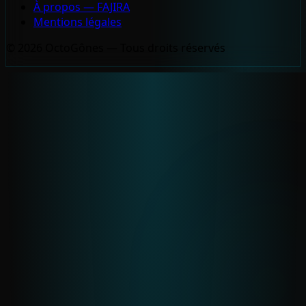
À propos — FAJIRA
Mentions légales
© 2026 OctoGônes — Tous droits réservés