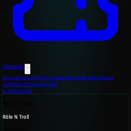
Billetterie
Programme
Univers
Exposants
Invités
Actus
Nous
rejoindre
Infos pratiques
← Exposants
R
🎭
Jeu de Rôle
Rôle N Troll
Association