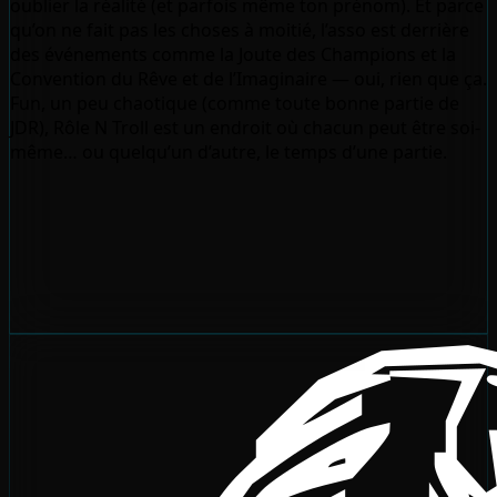
oublier la réalité (et parfois même ton prénom). Et parce
qu’on ne fait pas les choses à moitié, l’asso est derrière
des événements comme la Joute des Champions et la
Convention du Rêve et de l’Imaginaire — oui, rien que ça.
Fun, un peu chaotique (comme toute bonne partie de
JDR), Rôle N Troll est un endroit où chacun peut être soi-
même… ou quelqu’un d’autre, le temps d’une partie.