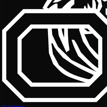
OctoGônes