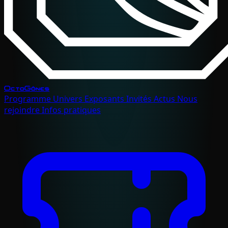
OctoGônes
Programme
Univers
Exposants
Invités
Actus
Nous
rejoindre
Infos pratiques