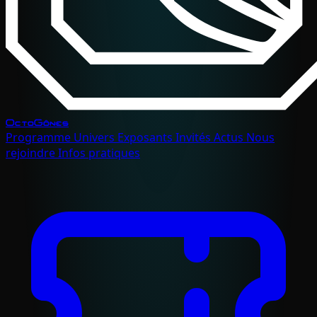
OctoGônes
Programme
Univers
Exposants
Invités
Actus
Nous
rejoindre
Infos pratiques