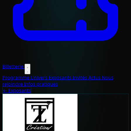
Billetterie
Programme
Univers
Exposants
Invités
Actus
Nous
rejoindre
Infos pratiques
← Exposants