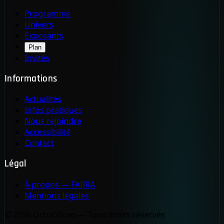
Programme
Univers
Exposants
Plan
Invités
Informations
Actualités
Infos pratiques
Nous rejoindre
Accessibilité
Contact
Légal
À propos — FAJIRA
Mentions légales
© 2026 OctoGônes — Tous droits réservés