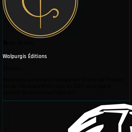
🎭
Jeu de Rôle
Walpurgis Éditions
Éditeurs
Retrouvez sur le stand l'équipe des Chants de Tindalos,
jeu de rôle lovecraftien sorti en 2025, ainsi que le
collectif de scénaristes Tales of C.