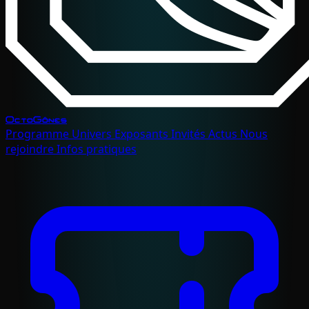
OctoGônes
Programme
Univers
Exposants
Invités
Actus
Nous
rejoindre
Infos pratiques