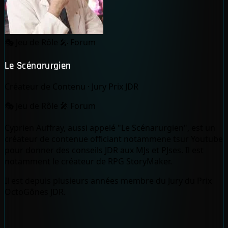
🎭
Jeu de Rôle
🎤
Forum
Le Scénarurgien
Créateur de Contenu
·
Jury Prix JDR
🎭
Jeu de Rôle
🎤
Forum
Cyprien Auffray, aussi appelé "Le Scénarurgien", est un
créateur de contenue officiant notammene tsur Youtube
pour donner des conseils JDR aux MJs et PJses. Il est
notamment le créateur de RPG StoryMaker.
Il est depuis plusieurs années membre du Jury du Prix
OctoGônes JDR.