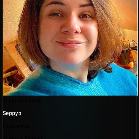
🎲
Jeu de Plateau
Seppyo
Illustratrice
🎲
Jeu de Plateau