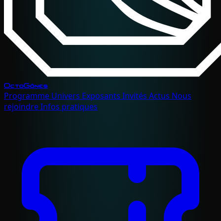
OctoGônes
Programme
Univers
Exposants
Invités
Actus
Nous
rejoindre
Infos pratiques