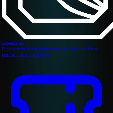
OctoGônes
Programme
Univers
Exposants
Invités
Actus
Nous
rejoindre
Infos pratiques