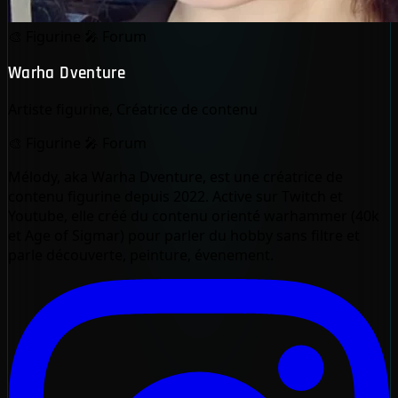
🎨
Figurine
🎤
Forum
Warha Dventure
Artiste figurine, Créatrice de contenu
🎨
Figurine
🎤
Forum
Mélody, aka Warha Dventure, est une créatrice de
contenu figurine depuis 2022. Active sur Twitch et
Youtube, elle créé du contenu orienté warhammer (40k
et Age of Sigmar) pour parler du hobby sans filtre et
parle découverte, peinture, évenement.