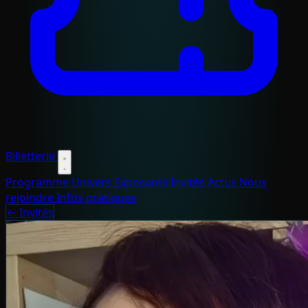
Billetterie
Programme
Univers
Exposants
Invités
Actus
Nous
rejoindre
Infos pratiques
← Invités