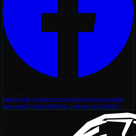
Participe à :
Table ronde - La peinture sur figurine plus accessible
que jamais ?
Speed Painting - Live avec nos invités !