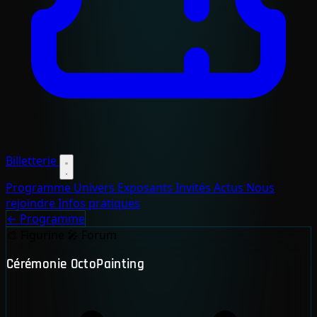
Billetterie
Programme
Univers
Exposants
Invités
Actus
Nous
rejoindre
Infos pratiques
← Programme
🎨
Figurine
🎤
Forum
Cérémonie OctoPainting