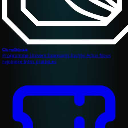
OctoGônes
Programme
Univers
Exposants
Invités
Actus
Nous
rejoindre
Infos pratiques