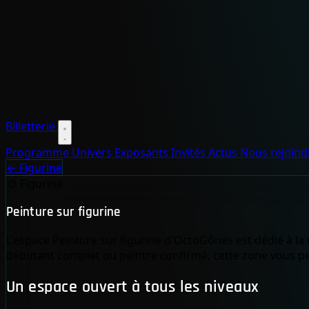
Billetterie
Programme
Univers
Exposants
Invités
Actus
Nous rejoin
← Figurine
🎨
Figurine
Peinture sur figurine
L'espace Peinture sur figurine d'OctoGônes est dédié à la
débutant complet ou peintre confirmé, cette zone vous pe
Un espace ouvert à tous les niveaux