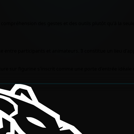
 compréhension des gestes et des outils plutôt qu'à la seul
ge entre participants et animateurs. Il constitue un lieu d
ture sur figurine s'inscrit comme une porte d'entrée idéale 