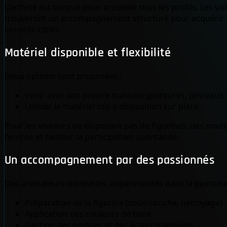
L'activité est conçue pour accueillir tous les profils. Les
trouveront un accompagnement structuré pour acquérir le
conseils ciblés.
Matériel disponible et flexibilité
Deux options sont proposées :
Venir avec son propre matériel (peintures, pinceaux, 
Utiliser le matériel mis à disposition sur place
Pour les visiteurs ne disposant pas de figurines, des modè
l'entrée et faciliter la participation spontanée.
Un accompagnement par des passionnés
Des animateurs bénévoles, expérimentés dans la peinture s
Préparation de la figurine (sous-couche, nettoyage)
Application des couleurs de base
Gestion des ombres et des éclaircissements