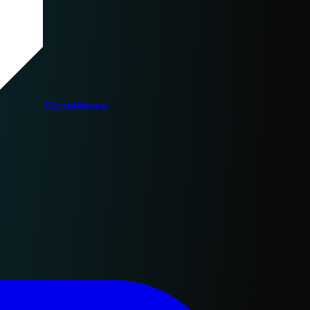
OctoGônes