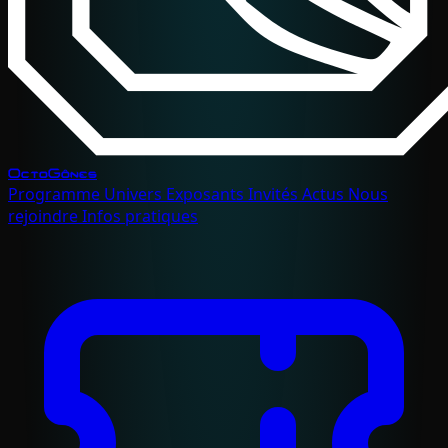
OctoGônes
Programme
Univers
Exposants
Invités
Actus
Nous
rejoindre
Infos pratiques