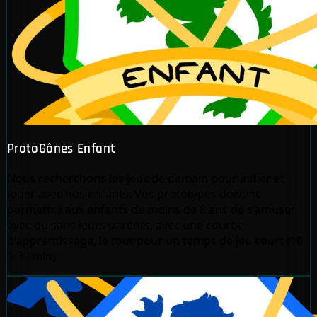
ProtoGônes Enfant
Nous recherchons les jeux de demain pour initier et
jouer avec nos enfants. Vos prototypes doivent
permettre aux enfants de moins de 8 ans de s'amuser
avec ou sans leurs parents, avec une courbe
d'apprentissage, le tout pour un temps de jeu court (10
à 30 min).