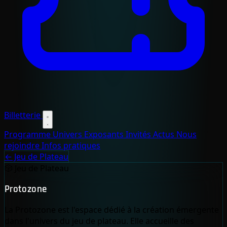
Billetterie
Programme
Univers
Exposants
Invités
Actus
Nous
rejoindre
Infos pratiques
← Jeu de Plateau
🎲
Jeu de Plateau
Protozone
La Protozone est l'espace dédié à la création émergente
dans l'univers du jeu de plateau. Elle accueille des