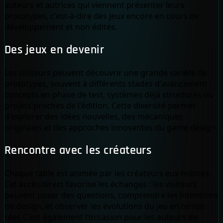
auteurs et autrices qui viennent présenter leurs
prototypes, c'est-à-dire des jeux encore en cours de
développement et non édités.
Des jeux en devenir
Les visiteurs peuvent découvrir une grande variété de
prototypes, souvent à différents stades d'avancement :
concepts en phase de test, systèmes déjà structurés ou
projets proches de l'édition. Cette diversité permet
d'explorer des idées nouvelles, des mécaniques
originales et des approches innovantes du game design.
Rencontre avec les créateurs
Chaque table est animée par les créateurs eux-mêmes.
Cet accès direct favorise les échanges : les visiteurs
peuvent poser des questions, comprendre les intentions
de design, et observer les évolutions du jeu en temps
réel. C'est également l'occasion pour les auteurs de