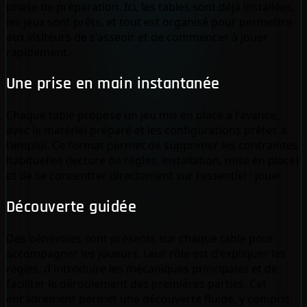
phase de préparation. Ici, les tables sont déjà installées,
les jeux sont prêts, et tout est organisé pour permettre
aux visiteurs de s'asseoir et de commencer à jouer
rapidement.
Une prise en main instantanée
Chaque table propose un jeu mis en place à l'avance,
avec le matériel préparé et les configurations prêtes à
l'emploi. Ce format permet de supprimer les contraintes
habituelles (lecture de règles, installation, mise en place)
et de se concentrer directement sur l'essentiel : jouer.
Découverte guidée
Des bénévoles sont présents sur chaque table pour
accompagner les joueurs. Leur rôle est d'expliquer les
règles, d'introduire les mécaniques principales et de
faciliter le déroulement des premières parties. Cet
encadrement permet une découverte fluide, y compris