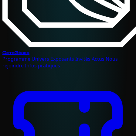
OctoGônes
Programme
Univers
Exposants
Invités
Actus
Nous
rejoindre
Infos pratiques