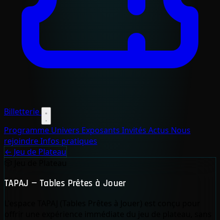
Billetterie
Programme
Univers
Exposants
Invités
Actus
Nous
rejoindre
Infos pratiques
← Jeu de Plateau
🎲
Jeu de Plateau
TAPAJ — Tables Prêtes à Jouer
L'espace TAPAJ (Tables Prêtes à Jouer) est conçu pour
offrir une expérience immédiate du jeu de plateau, sans