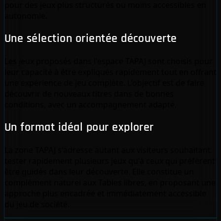
pour des jeux plus structurés ou moins accessibles en
autonomie.
Une sélection orientée découverte
Les jeux proposés dans l'espace TAPAJ sont choisis pour
leur capacité à être expliqués rapidement tout en offrant
une expérience de jeu complète. L'objectif est de faire
découvrir de nouveaux titres dans de bonnes
conditions, avec un accompagnement adapté.
Un format idéal pour explorer
La zone TAPAJ s'adresse autant aux visiteurs souhaitant
tester rapidement plusieurs jeux qu'à ceux qui préfèrent
être guidés dans leur découverte. Elle constitue un
complément naturel aux Tables libres, en proposant une
approche plus encadrée et immédiatement accessible
du jeu de société.