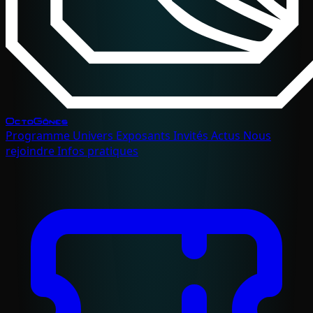
OctoGônes
Programme
Univers
Exposants
Invités
Actus
Nous
rejoindre
Infos pratiques