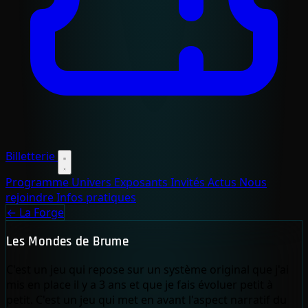
Billetterie
Programme
Univers
Exposants
Invités
Actus
Nous
rejoindre
Infos pratiques
← La Forge
Les Mondes de Brume
C'est un jeu qui repose sur un système original que j'ai
mis en place il y a 3 ans et que je fais évoluer petit à
petit. C'est un jeu qui met en avant l'aspect narratif du