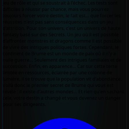
jeu de rôle et qui se soustrait à l'échec. Les tests sont
difficiles à réussir par chance, mais vous pourrez
toujours forcer votre destin, le fait est… que forcer les
réussites n'est pas sans conséquences dans un jeu
d'attrition. Pour son univers, c'est un univers de haute
fantasy basé sur des Secrets. Un jeu où il est possible
d'affronter monstres et dragons comme il est possible
de vivre des intrigues politiques fortes. Cependant, le
continent de Brume est un monde de paix où il n'y a
nulle guerre… Seulement des intrigues familiales et de
succession. Enfin, en apparence… Car sur cette terre
limitée en ressources, éclairée par une colonne de
lumière, il se trouve que la population vit d'abondance.
Voilà donc le premier secret de Brume qui vous est
révélé : il existe d'autres mondes… Et rien qu'en sachant
cela, votre destin a changé et vous devenez un danger
pour ses dirigeants.