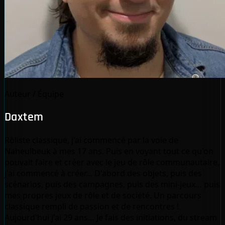
Auteur / Équipe
Daxtem
Rôliste classique, j'ai commencé par la voie de
Naheulbeuk à mes 17 ans. Puis en voyant tout ce qu'on
pouvait faire et créer avec le jeu de rôle communautaire,
j'ai commencé à créer… D'abord des objets, puis des
scénarios, puis des campagnes, puis des mini-jeux… puis
mes propres jeux de rôle et de société. Un parcours
classique rempli de passion et de rencontres !
Aujourd'hui j'ai 29 ans… Je fais des initiations, du stream