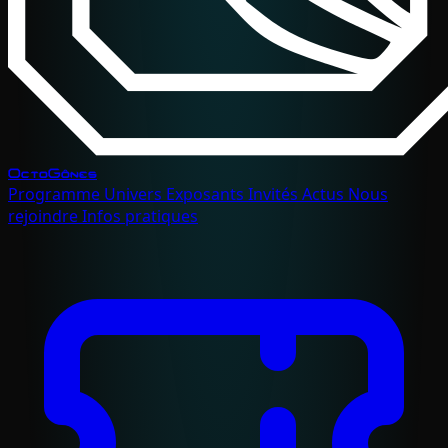
OctoGônes
Programme
Univers
Exposants
Invités
Actus
Nous
rejoindre
Infos pratiques