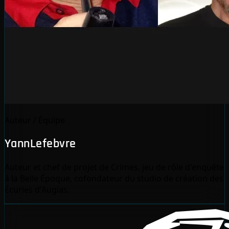
Auteur / Équipe
YannLefebvre
Auteur et chef de projet de Crimes, jeu de rôle d'enquête
à la Belle Époque, cofondateur du studio de création des
Écuries d'Augias.