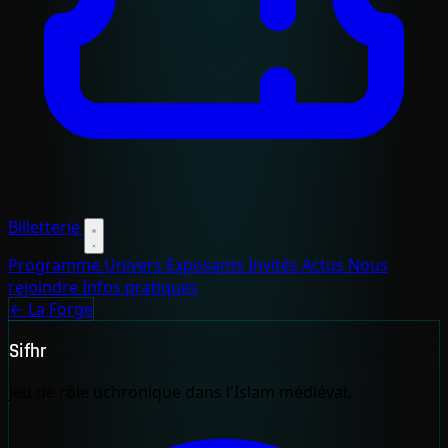
Billetterie
Programme
Univers
Exposants
Invités
Actus
Nous
rejoindre
Infos pratiques
← La Forge
Sifhr
Jeu de rôle uchronique dans l'Islam médiéval.