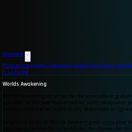
Billetterie
Programme
Univers
Exposants
Invités
Actus
Nous rejoin
← La Forge
Worlds Awakening
Worlds Awakening est un jeu de rôle accessible et gratuit 
spéciales. Le site web fournit tous les outils nécessaires
communautaire et les règles du jeu, disponibles en ligne 
Le système de jeu de Worlds Awakening est conçu pour êtr
spécifiques comme des ascendances, des classes, des tenu