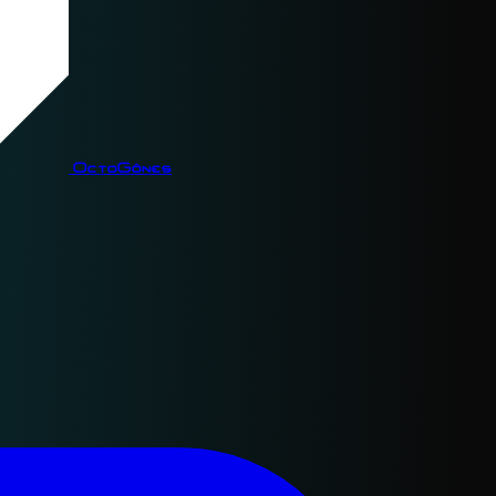
OctoGônes