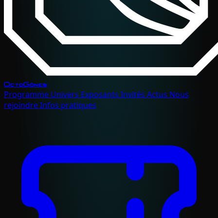
OctoGônes
Programme
Univers
Exposants
Invités
Actus
Nous
rejoindre
Infos pratiques