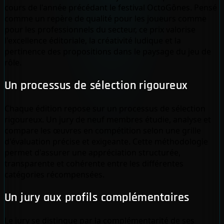
cours de l'année précédant le festival OctoGônes. Pensé
comme un repère de qualité pour les joueurs comme
pour les professionnels du secteur, ce prix valorise
l'excellence éditoriale, la créativité ludique et la
pertinence des propositions dans le paysage du jeu de
rôle.
Un processus de sélection rigoureux
Chaque édition repose sur un processus de sélection
rigoureux. Un jury de neuf membres étudie, analyse et
compare les œuvres en compétition selon une grille
d'évaluation précise et exigeante. Cette méthodologie
permet d'assurer une appréciation structurée,
transparente et cohérente entre les différentes
catégories récompensées.
Un jury aux profils complémentaires
Le jury se distingue par la complémentarité de ses