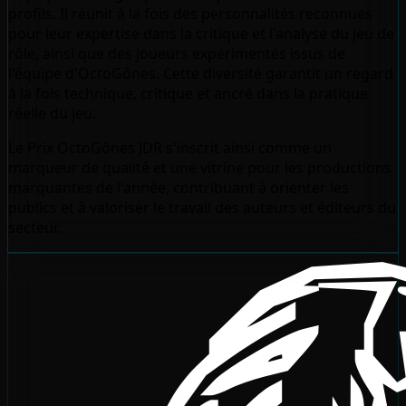
profils. Il réunit à la fois des personnalités reconnues
pour leur expertise dans la critique et l'analyse du jeu de
rôle, ainsi que des joueurs expérimentés issus de
l'équipe d'OctoGônes. Cette diversité garantit un regard
à la fois technique, critique et ancré dans la pratique
réelle du jeu.
Le Prix OctoGônes JDR s'inscrit ainsi comme un
marqueur de qualité et une vitrine pour les productions
marquantes de l'année, contribuant à orienter les
publics et à valoriser le travail des auteurs et éditeurs du
secteur.