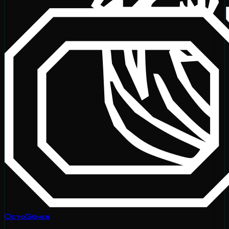
OctoGônes