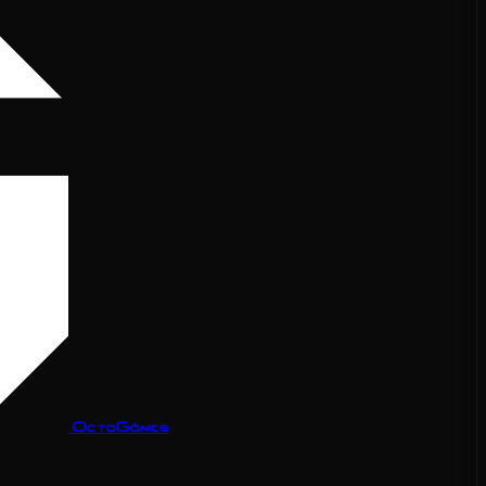
OctoGônes