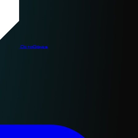
OctoGônes