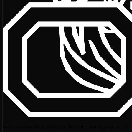
La convention de jeux à Lyon. Jeux de société, jeux de rôle,