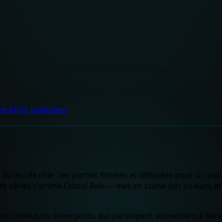
dre
Infos pratiques
du jeu de rôle : les parties filmées et diffusées pour un pub
des séries comme
Critical Role
— met en scène des joueurs et 
, connus ou émergents, qui participent activement à faire dé